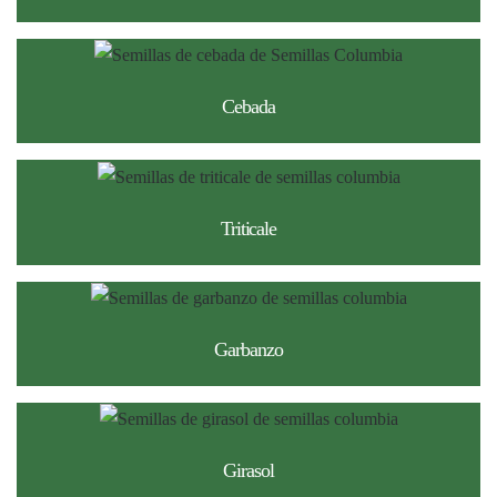
Cebada
Triticale
Garbanzo
Girasol