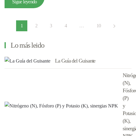
Sigue leyendo
1
2
3
4
…
10
Lo más leido
La Guía del Guisante
Nitróg
(N),
Fósfor
(P)
y
Potasi
(K),
sinergi