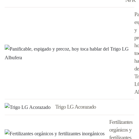
NPK
Pa
es
y
pr
h
to
ha
de
Tr
L
Al
Trigo LG Acorazado
Fertilizantes
orgánicos y
fertilizantes