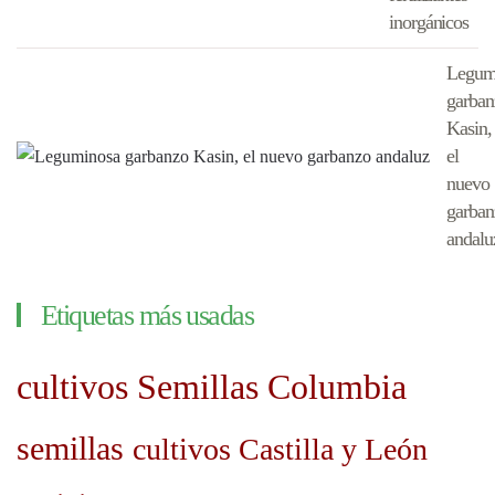
inorgánicos
Legum
garban
Kasin,
el
nuevo
garban
andalu
Etiquetas más usadas
cultivos
Semillas Columbia
semillas
cultivos Castilla y León