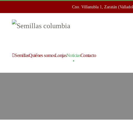
Cno. Villanubla 1, Zaratán (Vallado
Skip to main content
Semillas
Quiénes somos
Lonjas
Noticias
Contacto