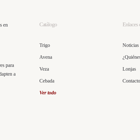
Catálogo
Enlaces 
Trigo
Noticias
Avena
¿Quiéne
res para
Veza
Lonjas
dapten a
Cebada
Contact
Ver todo